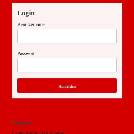
Login
Benutzername
Passwort
Anmelden
Register
|
Lost your password?
Support
Lorem ipsum dolor sit amet: